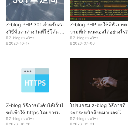
Z-blog PHP 301 สําหรับสอ
Z-blog PHP จะใช้สีหัวบทค
งวิธีที่แตกต่างกันที่ใช้โค้ด P
วามที่กําหนดเองได้อย่างไร?
Z-blog กวดวิชา
Z-blog กวดวิชา
HP
2023-10-17
2023-07-06
Z-blog วิธีการบังคับให้เว็บไ
โปรแกรม z-blog วิธีการที่
ซต์เข้าใช้ https โดยการแก้
จะตระหนักถึงหมายเลขโทร
Z-blog กวดวิชา
Z-blog กวดวิชา
ไขโปรไฟล์แบบคงที่
ศัพท์มือถือ + เข้าสู่ระบบ
2023-06-26
2023-05-31