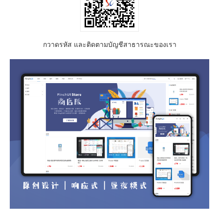
กวาดรหัส และติดตามบัญชีสาธารณะของเรา