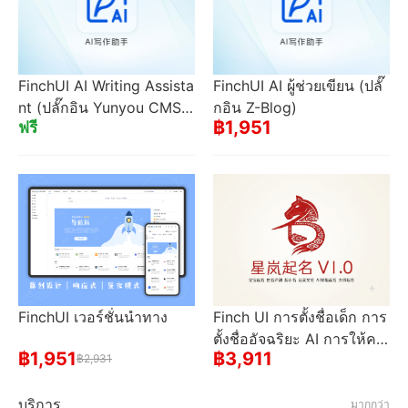
FinchUI AI Writing Assista
FinchUI AI ผู้ช่วยเขียน (ปลั๊
nt (ปลั๊กอิน Yunyou CMS)
กอิน Z-Blog)
฿1,951
ฟรี
ไซต์ส่งจำนวนมากหลายเว็บ
ไซต์
FinchUI เวอร์ชั่นนําทาง
Finch UI การตั้งชื่อเด็ก การ
ตั้งชื่ออัจฉริยะ AI การให้คะ
฿1,951
฿3,911
฿2,931
แนนชื่อ
บริการ
มากกว่า