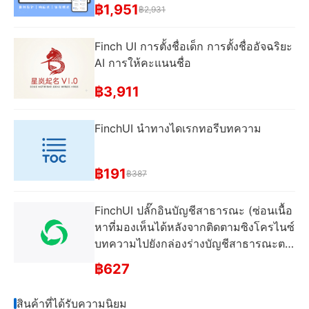
฿1,951
฿2,931
Finch UI การตั้งชื่อเด็ก การตั้งชื่ออัจฉริยะ
AI การให้คะแนนชื่อ
฿3,911
FinchUI นําทางไดเรกทอรีบทความ
฿191
฿387
FinchUI ปลั๊กอินบัญชีสาธารณะ (ซ่อนเนื้อ
หาที่มองเห็นได้หลังจากติดตามซิงโครไนซ์
บทความไปยังกล่องร่างบัญชีสาธารณะตอ
บกลับอัตโนมัติและฟังก์ชั่นอื่น ๆ)
฿627
สินค้าที่ได้รับความนิยม