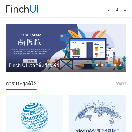
FinchUI เวอร์ชั่นแอพพลิเคชัน
Finch UI เวอร์ชั่นร้านค้า
การประยุกต์ใช้
มากกว่า