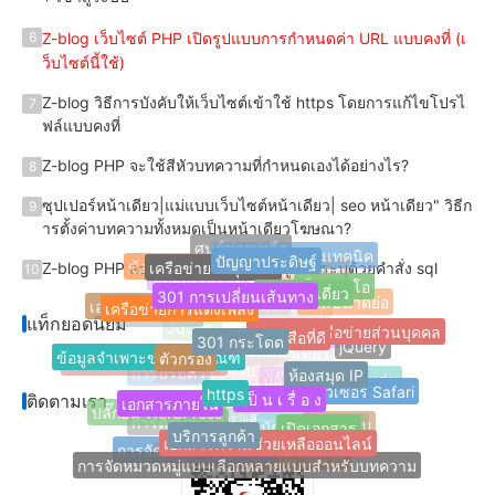
Z-blog เว็บไซต์ PHP เปิดรูปแบบการกําหนดค่า URL แบบคงที่ (เ
6
ว็บไซต์นี้ใช้)
Z-blog วิธีการบังคับให้เว็บไซต์เข้าใช้ https โดยการแก้ไขโปรไ
7
ฟล์แบบคงที่
Z-blog PHP จะใช้สีหัวบทความที่กําหนดเองได้อย่างไร?
8
ซุปเปอร์หน้าเดียว|แม่แบบเว็บไซต์หน้าเดียว| seo หน้าเดียว" วิธีก
9
ารตั้งค่าบทความทั้งหมดเป็นหน้าเดียวโฆษณา?
ปัญญาประดิษฐ์
ศูนย์ช่วยเหลือ
เครือข่ายวัสดุภาษา
การฝึกอบรมด้านเทคนิค
Z-blog PHP ลบบทความที่โพสต์โดยผู้ใช้ที่ระบุด้วยคําสั่ง sql
ข้อมูลการออกแบบ
10
301 การเปลี่ยนเส้นทาง
นวนิยายเดี่ยว
favicon
เว็บสตูดิโอ
แท็กเว็บไซต์
เครือข่ายการแต่งเพลง
ข้อมูลเว็บไซต์
เอกสารทางวิชาการ
ภาพขนาดย่อ
หนังสือที่ดี
301 กระโดด
นามบัตรเครือข่ายส่วนบุคคล
แท็กยอดนิยม
ย้ายเว็บไซต์
เว็บไซต์บล็อก
แท็กล่าสุด
ตัวกรอง
jQuery
ข้อมูลจําเพาะของผลิตภัณฑ์
Jquery
ห้องสมุด IP
แท็กยอดนิยม
https
ปลั๊กอินฝ่ายบริการลูกค้า
เ ป็ น เ รื่ อ ง
เว็บไซต์หน้าเดียว
เบราว์เซอร์ Safari
เอกสารภายใน
ฉลากแบบสุ่ม
การปรับตัว
การนําทางเว็บไซต์
ติดตามเรา
ปลั๊กอิน Z-Blog
ปลั๊กอิน WordPress
เปิดเอกสาร
บริการลูกค้า
เอกสารความช่วยเหลือออนไลน์
แท็กที่เก็บ
การตอบสนอง
FinchUI
บัญชีสาธารณะ
การจัดหมวดหมู่เพิ่มเติม
Z-blogPHP
ผู้ช่วยเขียน AI
การจัดหมวดหมู่แบบเลือกหลายแบบสําหรับบทความ
บริการที่กําหนดเอง
บริการพัฒนา