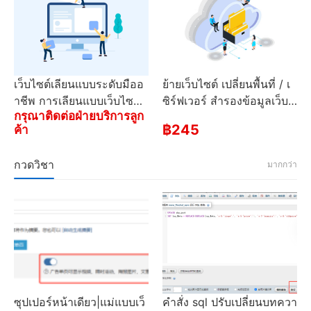
เว็บไซต์เลียนแบบระดับมืออ
ย้ายเว็บไซต์ เปลี่ยนพื้นที่ / เ
าชีพ การเลียนแบบเว็บไซต์ข
ซิร์ฟเวอร์ สํารองข้อมูลเว็บไ
กรุณาติดต่อฝ่ายบริการลูก
ององค์กร การออกแบบเว็บ
ซต์ สํารองข้อมูล ฐานข้อมูล
฿245
ค้า
การแก้ไขเว็บไซต์
กวดวิชา
มากกว่า
ซุปเปอร์หน้าเดียว|แม่แบบเว็
คําสั่ง sql ปรับเปลี่ยนบทควา