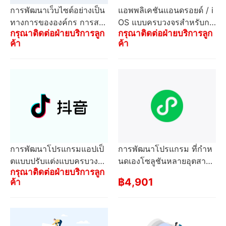
การพัฒนาเว็บไซต์อย่างเป็น
แอพพลิเคชันแอนดรอยด์ / i
ทางการขององค์กร การสร้า
OS แบบครบวงจรสําหรับกา
กรุณาติดต่อฝ่ายบริการลูก
กรุณาติดต่อฝ่ายบริการลูก
งสถานีแบบปรับตัวที่กําหนดเ
รพัฒนาและปรับแต่ง + บริก
ค้า
ค้า
อง การสร้างเว็บไซต์แบรนด์
ารในตลาดแอพพลิเคชันหล
อุตสาหกรรมทั้งหมด
ายแบบ
การพัฒนาโปรแกรมแอปเป็
การพัฒนาโปรแกรม ที่กําห
ตแบบปรับแต่งแบบครบวงจร
นดเองโซลูชันหลายอุตสาห
กรุณาติดต่อฝ่ายบริการลูก
สําหรับอุตสาหกรรมทั้งหมด
กรรมการเปิดตัวที่มีประสิทธิ
฿4,901
ค้า
บริการปรับตัว
ภาพ