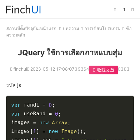
สถานที่ตั้งปัจจุบัน:
หน้าแรก
บทความ
การเขียนโปรแกรม
ข้อ
ความหลัก
JQuery ใช้การเลือกภาพแบบสุ่ม
finchui
2023-05-12 17:08:07
9364
收藏文章
รหัส js
Copy
 rand1 
var
=
0
;
 useRand 
var
=
0
;
images 
=
new
Array
;
images
[
1
]
=
new
Image
(
)
;
images
src 