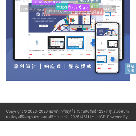
บริการพัฒนา
บริการที่กําหนดเอง
เอกสารภายใน
https
เ ป็ น เ รื่ อ ง
การจัดหมวดหมู่เพิ่มเติม
เปิดเอกสาร
ผู้ช่วยเขียน AI
บริการลูกค้า
การจัดหมวดหมู่แบบเลือกหลายแบบสําหรับบทความ
เอกสารความช่วยเหลือออนไลน์
Copyright © 2023-2026
ซอฟต์แวร์สตูดิโอ
สงวนลิขสิทธิ์
12377 ศูนย์แจ้งเบาะ
แสข้อมูลที่ผิดกฎหมายและไม่พึงประสงค์
.2025146111 ของ ICP
Powered By
Z-BlogPHP 1.7.5
แท็กที่เก็บ