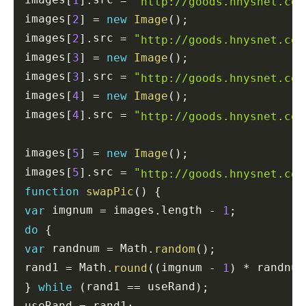
[
1
]
.
=
"
http://goods.hnysnet.com
images
[
2
]
=
new
Image
(
)
;
images
src 
[
2
]
.
=
"
http://goods.hnysnet.com
images
[
3
]
=
new
Image
(
)
;
images
src 
[
3
]
.
=
"
http://goods.hnysnet.com
images
[
4
]
=
new
Image
(
)
;
images
src 
[
4
]
.
=
"
http://goods.hnysnet.com
images
[
5
]
=
new
Image
(
)
;
images
src 
[
5
]
.
=
"
http://goods.hnysnet.com
function
swapPic
(
)
{
 imgnum 
 images
length 
var
=
.
-
1
;
do
{
 randnum 
 Math
var
=
.
random
(
)
;
rand1 
 Math
imgnum 
 randnum
=
.
round
(
(
-
1
)
*
rand1 
 useRand
}
while
(
==
)
;
useRand 
 rand1