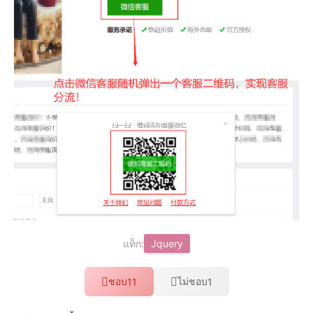
แท็ก:
Jquery
ชอบ
ไม่ชอบ
11
1