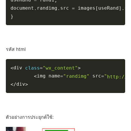
=
;
document
randimg
src 
 images
useRand
sr
.
.
=
[
]
.
}
รหัส html
Copy
div 
<
class
=
"wx_content"
>
img name
 src
<
=
"randimg"
=
"
http://g
div
<
/
>
ตัวอย่างการประยุกต์ใช้: