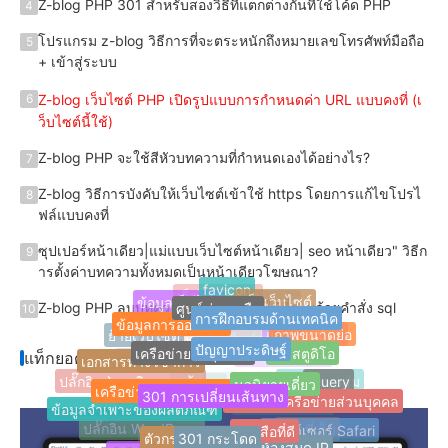
Z-blog PHP 301 สําหรับสองวิธีที่แตกต่างกันที่ใช้โค้ด PHP
4
โปรแกรม z-blog วิธีการที่จะตระหนักถึงหมายเลขโทรศัพท์มือถือ
5
+ เข้าสู่ระบบ
Z-blog เว็บไซต์ PHP เปิดรูปแบบการกําหนดค่า URL แบบคงที่ (เ
6
ว็บไซต์นี้ใช้)
Z-blog PHP จะใช้สีหัวบทความที่กําหนดเองได้อย่างไร?
7
Z-blog วิธีการบังคับให้เว็บไซต์เข้าใช้ https โดยการแก้ไขโปรไ
8
ฟล์แบบคงที่
ซุปเปอร์หน้าเดียว|แม่แบบเว็บไซต์หน้าเดียว| seo หน้าเดียว" วิธีก
9
ารตั้งค่าบทความทั้งหมดเป็นหน้าเดียวโฆษณา?
favicon
แท็กเว็บไซต์
ศูนย์ช่วยเหลือ
ข้อมูลเว็บไซต์
เว็บไซต์บล็อก
Z-blog PHP ลบบทความที่โพสต์โดยผู้ใช้ที่ระบุด้วยคําสั่ง sql
แท็กล่าสุด
10
การฝึกอบรมด้านเทคนิค
ข้อมูลการออกแบบ
Jquery
ภาพขนาดย่อ
เว็บไซต์หน้าเดียว
ย้ายเว็บไซต์
ปัญญาประดิษฐ์
แท็กยอดนิยม
เครือข่ายวัสดุภาษา
เว็บสตูดิโอ
การนําทางเว็บไซต์
แท็กยอดนิยม
เอกสารทางวิชาการ
ปลั๊กอิน Z-Blog
การปรับตัว
นวนิยายเดี่ยว
jQuery
เครือข่ายการแต่งเพลง
301 การเปลี่ยนเส้นทาง
ปลั๊กอินฝ่ายบริการลูกค้า
ฉลากแบบสุ่ม
นามบัตรเครือข่ายส่วนบุคคล
Z-blogPHP
FinchUI
ข้อมูลจําเพาะของผลิตภัณฑ์
บัญชีสาธารณะ
การตอบสนอง
หนังสือที่ดี
301 กระโดด
เบราว์เซอร์ Safari
ตัวกรอง
ปลั๊กอิน WordPress
แท็กที่เก็บ
ห้องสมุด IP